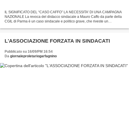
IL SIGNIFICATO DEL “CASO CAFFO” LA NECESSITA' DI UNA CAMPAGNA
NAZIONALE La revoca del distacco sindacale a Mauro Caffo da parte della
CGIL di Parma è un caso sindacale e politico grave, che riveste un
significato generale. Mauro Caffo è un militante della...
L'ASSOCIAZIONE FORZATA IN SINDACATI
Pubblicato su 16/09/PM 16:54
Da
giornaleproletariogarfagnino