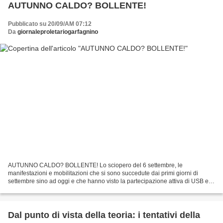
AUTUNNO CALDO? BOLLENTE!
Pubblicato su 20/09/AM 07:12
Da
giornaleproletariogarfagnino
AUTUNNO CALDO? BOLLENTE! Lo sciopero del 6 settembre, le
manifestazioni e mobilitazioni che si sono succedute dai primi giorni di
settembre sino ad oggi e che hanno visto la partecipazione attiva di USB e di
altre realtà sociali del nostro paese, dimostrano...
Dal punto di vista della teoria: i tentativi della