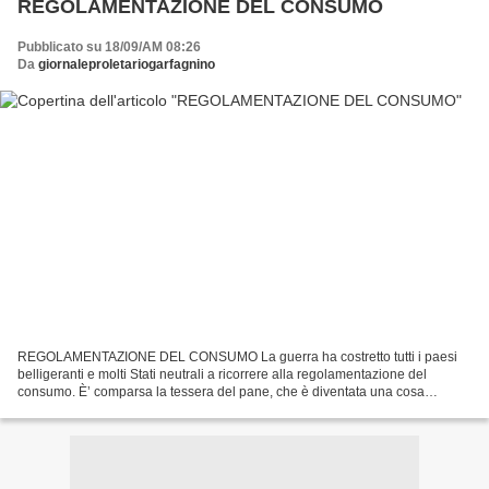
REGOLAMENTAZIONE DEL CONSUMO
Pubblicato su 18/09/AM 08:26
Da
giornaleproletariogarfagnino
REGOLAMENTAZIONE DEL CONSUMO La guerra ha costretto tutti i paesi
belligeranti e molti Stati neutrali a ricorrere alla regolamentazione del
consumo. È’ comparsa la tessera del pane, che è diventata una cosa
abituale e ha portato con sé altre carte annonarie....