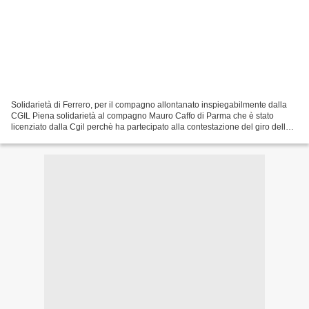
Solidarietà di Ferrero, per il compagno allontanato inspiegabilmente dalla
CGIL Piena solidarietà al compagno Mauro Caffo di Parma che è stato
licenziato dalla Cgil perchè ha partecipato alla contestazione del giro della
Padania. Da notare che non ha...