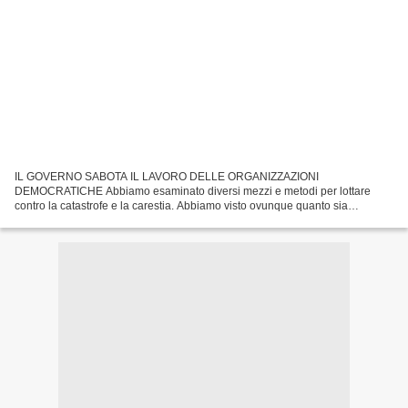
IL GOVERNO SABOTA IL LAVORO DELLE ORGANIZZAZIONI
DEMOCRATICHE Abbiamo esaminato diversi mezzi e metodi per lottare
contro la catastrofe e la carestia. Abbiamo visto ovunque quanto sia
irriducibile l'antagonismo esistente tra la democrazia, da una parte,...