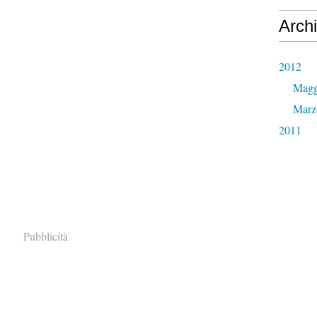
Archi
2012
Magg
Marz
2011
Pubblicità