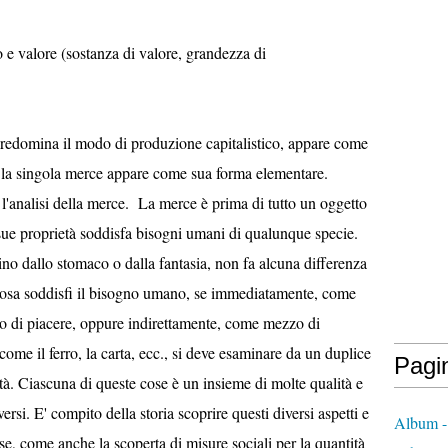
so e valore (sostanza di valore, grandezza di
ore).
 predomina il modo di produzione capitalistico, appare come
la singola merce appare come sua forma elementare.
l'analisi della merce. La merce è prima di tutto un oggetto
sue proprietà soddisfa bisogni umani di qualunque specie.
vino dallo stomaco o dalla fantasia, non fa alcuna differenza
 cosa soddisfi il bisogno umano, se immediatamente, come
o di piacere, oppure indirettamente, come mezzo di
 ferro, la carta, ecc., si deve esaminare da un duplice
Pagi
ità. Ciascuna di queste cose è un insieme di molte qualità e
versi. E' compito della storia scoprire questi diversi aspetti e
Album -
se, come anche la scoperta di misure sociali per la quantità