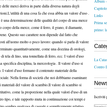
Album - 
re delle merci deriva in parte dalla diversa natura degli
Capitolo
ioni.L'utilità di una cosa fa che essa abbia un valore d'uso .
Links
, è una determinazione delle qualità del corpo di una merce
Prima se
o corpo della merce, come il ferro, il grano, il diamante,
primo: l
 bene. Questo suo carattere non dipende dal fatto che
 costi all'uomo molto o poco lavoro: quando si parla di valore
Cate
erminato quantitativamente, come una dozzina di orologi,
 tela di lino, una tonnellata di ferro, ecc. I valori d'uso
La Cata
a specifica disciplina, la merceologia . Il valore d'uso si
Contro 
. I valori d'uso formano il contenuto materiale della
sociale. Nella forma di società che noi dobbiamo esaminare
News
i materiali del valore di scambio.Il valore di scambio si
tativo, come la proporzione nella quale valori d'uso di un
Iscriviti
tro tipo, e tale rapporto muta in continuazione coi tempi e
mbio sembra qualcosa di casuale e semplicemente relativo,