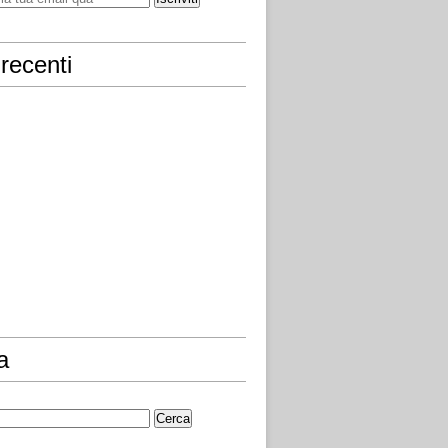
recenti
a