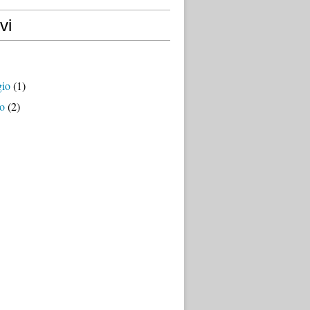
vi
io
(1)
o
(2)