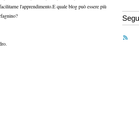
 e facilitarne l'apprendimento.E quale blog può essere più
ornale Proletario Garfagnino?
Segu
dro.