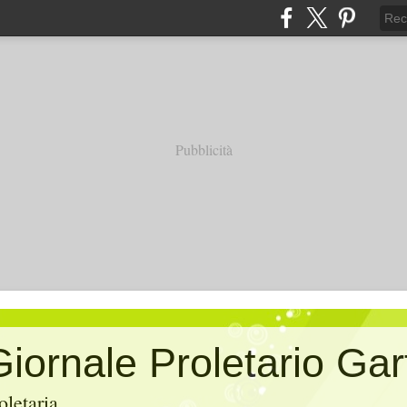
Pubblicità
 Giornale Proletario Ga
oletaria