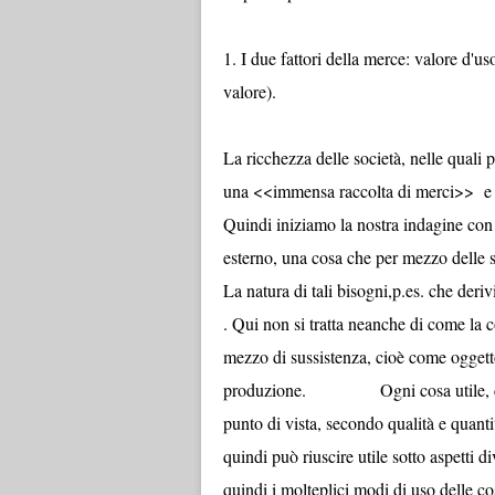
1. I due fattori della merce: valore d'u
val
La ricchezza delle società, nelle quali
una <<immensa raccolta di merci>> e 
Quindi iniziamo la nostra indagine con 
esterno, una cosa che per mezzo delle 
La natura di tali bisogni,p.es. che deri
. Qui non si tratta neanche di come la
mezzo di sussistenza, cioè come oggett
produzione. Ogni cosa utile, come il
punto di vista, secondo qualità e quant
quindi può riuscire utile sotto aspetti di
quindi i molteplici modi di uso delle co