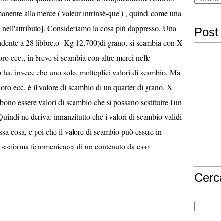
anente alla merce ('valeur intrinsè-que') , quindi come una
ne nell'attributo]. Consideriamo la cosa più dappresso. Una
Post 
ondente a 28 libbre,o Kg 12,700)di grano, si scambia con X
oro ecc., in breve si scambia con altre merci nelle
o ha, invece che uno solo, molteplici valori di scambio. Ma
 oro ecc. è il valore di scambio di un quarter di grano, X
bbono essere valori di scambio che si possano sostituire l'un
 Quindi ne deriva: innanzitutto che i valori di scambio validi
a cosa, e poi che il valore di scambio può essere in
la <<forma fenomenica>> di un contenuto da esso
nguibile.
Cerc