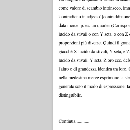
come valore di scambio intrinseco, imm
'contradictio in adjecto' [contraddizio
data merce. p. es. un quarter (Corrisp
lucido da stivali o con Y seta, o con Z 
proporzioni più diverse. Quindi il gran
giacché X lucido da stivali, Y seta, e Z
lucido da stivali, Y seta, Z oro ecc. de
l'altro o di grandezza identica tra loro.
nella medesima merce esprimono la stess
generale solo il modo di espressione, 
disti
Continua............