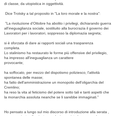
di classe, da utopistica in oggettività.
Dice Trotsky a tal proposito in "La loro morale e la nostra":
"La rivoluzione d'Ottobre ha abolito i privilegi, dichiarando guerra
all'ineguaglianza sociale, sostituito alla burocrazia il governo dei
Lavoratori per i lavoratori, soppresso la diplomazia segreta;
si è sforzata di dare ai rapporti sociali una trasparenza
completa.
Lo stalinismo ha restaurato le forme più offensive del privilegio,
ha impresso all'ineguaglianza un carattere
provocante;
ha soffocato, per mezzo del dispotismo poliziesco, l'attività
spontanea delle masse;
ha fatto dell'amministrazione un monopolio dell'oligarchia del
Cremlino;
ha reso la vita al feticismo del potere sotto tali e tanti aspetti che
la monarchia assoluta neanche se li sarebbe immaginati."
Ho pensato a lungo sul mio discorso di introduzione alla serata ,