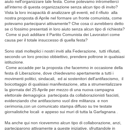
aiuto nell'organizzare tale festa. Come potevamo intrometterci
all'interno di questa organizzazione senza alcun tipo di invito?
Vista la loro incapacità di analizzare gli eventi, ed il rifiuto alla
nostra proposta di Aprile nel formare un fronte comunista, come
potevamo parteciparvi attivamente? Che cosa ci avrebbero detto
se ci fossimo presentati in loro aiuto senza alcun tipo di richiesta?
Come si può additare il Partito Comunista dei Lavoratori come
causa per il totale insuccesso di quella festa?
Sono stati molteplici i nostri inviti alla Federazione, tutti rifiutati,
secondo un loro preciso obbiettivo, prendere poltrone in qualsiasi
istituzione.
Come accadde per la proposta che facemmo in occasione della
festa di Liberazione, dove chiedevamo apertamente a tutti i
movimenti politici, sindacali, ed ai sostenitori dell'antifascismo, il
boicottaggio di qualsiasi manifestazione, atta a strumentalizzare
la giornata del 25 Aprile per mezzo di una nuova campagna
elettorale demagogica partecipata da collaborazionisti fascisti,
evidenziando che antifascismo vuol dire militanza e non
cerimonia,con un comunicato stampa diffuso su tre testate
giornalistiche locali e appeso sui muri di tutta la Garfagnana .
Ma anche qui non ricevemmo alcun tipo di collaborazione, anzi,
parteciparono attivamente a queste iniziative, sfruttandole in