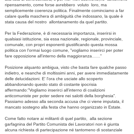
ripensamento, come forse avrebbero voluto loro, ma
semplicemente coerenza politica. Finalmente cominciamo a far
calare quella maschera di ambiguità che indossano, la quale è
stata causa del nostro allontanamento da quel partito.
Per la Federazione, è di necessaria importanza, inserirsi in
qualsiasi istituzione, sia essa nazionale, regionale, provinciale,
comunale, con propri esponenti giustificando questa mossa
politica con l'ormai luogo comune, "vogliamo inserirci per poter
fare opposizione all'interno della maggioranza......."
Posizione alquanto ambigua, visto che basta fare qualche passo
indietro, e neanche di moltissimi anni, per avere immediatamente
delle delucidazioni. E' l'ora che usciate allo scoperto
abbandonando questo stato di costante ipocrisia
affermando:"Vogliamo inserirci all'interno di coalizioni
anticomuniste per poter sedere nei salotti della borghesia".
Passiamo adesso alla seconda accusa che ci viene imputata, il
mancato sostegno alla festa che hanno organizzato in Estate.
Come fatto notare ai militanti di quel partito, alla sezione
garfagnina del Partito Comunista dei Lavoratori non è giunta
alcuna richiesta di partecipazione né tantomeno di sostanziale