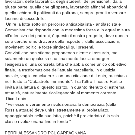
lavoratori, delle lavoratrici, degli studenti, dei pensionati, dalla
giusta parte, quella che gli spetta, lavorando affinché abbandoni
quella schiera di politicanti da poltrona, sempre pronti a versare
lacrime di coccodrillo.
Unire la lotta sotto un percorso anticapitalista - antifascista e
Comunista che risponda con la medesima forza e in egual misura
all'offensiva dei padroni, è questo il nostro progetto, dove questa
sera cercheremo di avere delle risposte , dalle associazioni,
movimenti politici e forze sindacali qui presenti.
Convinti che non stiamo proponendo niente di assurdo, ma
solamente un qualcosa che finalmente faccia emergere
l'esigenza di una concreta lotta che abbia come unico obbiettivo
finale, la trasformazione dell'attuale macelleria, in giustizia
sociale, voglio concludere con una citazione di Lenin, racchiusa
nel testo la "Catastrofe imminente". Tra l'altro il nostro Partito
invita alla lettura di questo scritto, in quanto ritenuto di estrema
attualità, naturalmente ricollegandolo al momento corrente.
Dice Lenin:
"Per essere veramente rivoluzionaria la democrazia (della
Russia attuale) deve unirsi strettamente al proletariato,
appoggiandolo nella sua lotta, poiché il proletariato è la sola
classe rivoluzionaria fino in fondo."
FERRI ALESSANDRO PCL GARFAGNANA