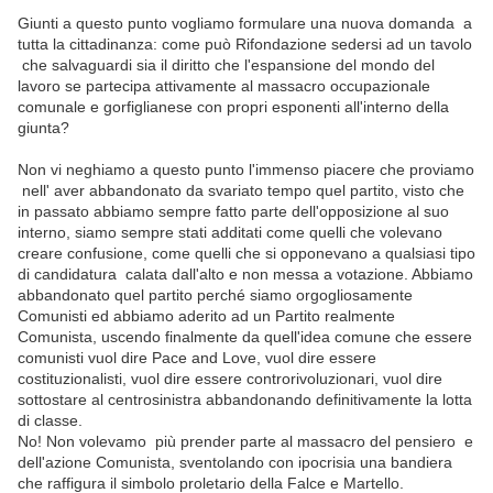
Giunti a questo punto vogliamo formulare una nuova domanda a
tutta la cittadinanza: come può Rifondazione sedersi ad un tavolo
che salvaguardi sia il diritto che l'espansione del mondo del
lavoro se partecipa attivamente al massacro occupazionale
comunale e gorfiglianese con propri esponenti all'interno della
giunta?
Non vi neghiamo a questo punto l'immenso piacere che proviamo
nell' aver abbandonato da svariato tempo quel partito, visto che
in passato abbiamo sempre fatto parte dell'opposizione al suo
interno, siamo sempre stati additati come quelli che volevano
creare confusione, come quelli che si opponevano a qualsiasi tipo
di candidatura calata dall'alto e non messa a votazione. Abbiamo
abbandonato quel partito perché siamo orgogliosamente
Comunisti ed abbiamo aderito ad un Partito realmente
Comunista, uscendo finalmente da quell'idea comune che essere
comunisti vuol dire Pace and Love, vuol dire essere
costituzionalisti, vuol dire essere controrivoluzionari, vuol dire
sottostare al centrosinistra abbandonando definitivamente la lotta
di classe.
No! Non volevamo più prender parte al massacro del pensiero e
dell'azione Comunista, sventolando con ipocrisia una bandiera
che raffigura il simbolo proletario della Falce e Martello.