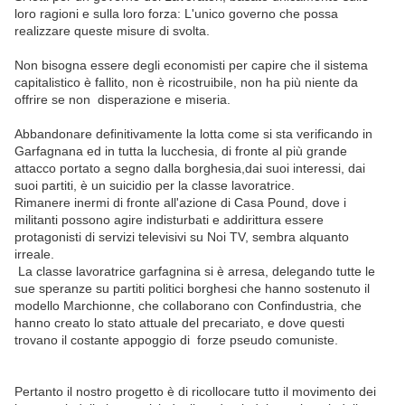
loro ragioni e sulla loro forza: L'unico governo che possa
realizzare queste misure di svolta.
Non bisogna essere degli economisti per capire che il sistema
capitalistico è fallito, non è ricostruibile, non ha più niente da
offrire se non disperazione e miseria.
Abbandonare definitivamente la lotta come si sta verificando in
Garfagnana ed in tutta la lucchesia, di fronte al più grande
attacco portato a segno dalla borghesia,dai suoi interessi, dai
suoi partiti, è un suicidio per la classe lavoratrice.
Rimanere inermi di fronte all'azione di Casa Pound, dove i
militanti possono agire indisturbati e addirittura essere
protagonisti di servizi televisivi su Noi TV, sembra alquanto
irreale.
La classe lavoratrice garfagnina si è arresa, delegando tutte le
sue speranze su partiti politici borghesi che hanno sostenuto il
modello Marchionne, che collaborano con Confindustria, che
hanno creato lo stato attuale del precariato, e dove questi
trovano il costante appoggio di forze pseudo comuniste.
Pertanto il nostro progetto è di ricollocare tutto il movimento dei