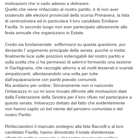
motivazioni che vi vado adesso a delineare .
Quello che viene rinfacciato al nostro partito, è di non aver
sostenuto alle elezioni provinciali della scorsa Primavera, la lista
di centrosinistra ed in particolare il loro candidato Emiliano
Favilla. In secondo luogo non aver partecipato attivamente alla
festa annuale che organizzano in Estate.
Credo sia fondamentale soffermarsi su questa questione, pur
deviando l' argomento principale della serata, purché si metta
finalmente luce sulle posizioni inderogabili del nostro partito e
sulla scelta che ci ha permesso di aderirvi formando una sezione
in Garfagnana, che raccoglie attorno a sé molti tesserati e svariati
simpatizzanti, allontanandolo una volta per tutte
dall'equiparazione con partiti pseudo comunisti.
Ma andiamo per ordine: Sinceramente non vi nascondo
l'imbarazzo in cui mi sono trovato difronte alle motivazioni date
dalla Federazione della Sinistra per il loro rifiuto nel partecipare a
questa serata. Imbarazzo dettato dal fatto che evidentemente
non hanno capito un bel niente del pensiero comunista e del
nostro Partito.
Rinfacciandoci il mancato sostegno alla lista Baccelli e al loro
candidato Favilla, hanno dimostrato il totale disinteresse