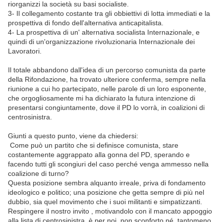
riorganizzi la società su basi socialiste.
3- Il collegamento costante tra gli obbiettivi di lotta immediati e la
prospettiva di fondo dell'alternativa anticapitalista.
4- La prospettiva di un' alternativa socialista Internazionale, e
quindi di un'organizzazione rivoluzionaria Internazionale dei
Lavoratori.
Il totale abbandono dall'idea di un percorso comunista da parte
della Rifondazione, ha trovato ulteriore conferma, sempre nella
riunione a cui ho partecipato, nelle parole di un loro esponente,
che orgogliosamente mi ha dichiarato la futura intenzione di
presentarsi congiuntamente, dove il PD lo vorrà, in coalizioni di
centrosinistra.
Giunti a questo punto, viene da chiedersi:
Come può un partito che si definisce comunista, stare
costantemente aggrappato alla gonna del PD, sperando e
facendo tutti gli scongiuri del caso perché venga ammesso nella
coalizione di turno?
Questa posizione sembra alquanto irreale, priva di fondamento
ideologico e politico; una posizione che getta sempre di più nel
dubbio, sia quel movimento che i suoi militanti e simpatizzanti.
Respingere il nostro invito , motivandolo con il mancato appoggio
alla lista di centrosinistra, è per noi non sconforto,né tantomeno