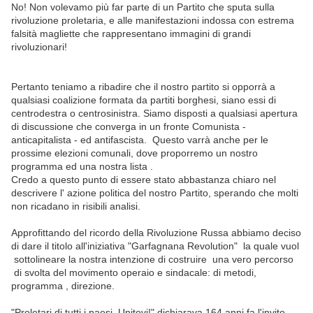
No! Non volevamo più far parte di un Partito che sputa sulla
rivoluzione proletaria, e alle manifestazioni indossa con estrema
falsità magliette che rappresentano immagini di grandi
rivoluzionari!
Pertanto teniamo a ribadire che il nostro partito si opporrà a
qualsiasi coalizione formata da partiti borghesi, siano essi di
centrodestra o centrosinistra. Siamo disposti a qualsiasi apertura
di discussione che converga in un fronte Comunista -
anticapitalista - ed antifascista. Questo varrà anche per le
prossime elezioni comunali, dove proporremo un nostro
programma ed una nostra lista .
Credo a questo punto di essere stato abbastanza chiaro nel
descrivere l' azione politica del nostro Partito, sperando che molti
non ricadano in risibili analisi.
Approfittando del ricordo della Rivoluzione Russa abbiamo deciso
di dare il titolo all'iniziativa "Garfagnana Revolution" la quale vuol
sottolineare la nostra intenzione di costruire una vero percorso
di svolta del movimento operaio e sindacale: di metodi,
programma , direzione.
"Proletari di tutti i paesi ,Unitevi!",dichiarava 164 anni fa l'invito