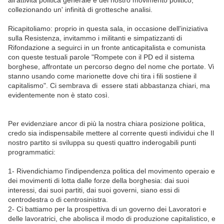
all'attività politica generale e del nostro movimento politico,
collezionando un' infinità di grottesche analisi.
Ricapitoliamo: proprio in questa sala, in occasione dell'iniziativa
sulla Resistenza, invitammo i militanti e simpatizzanti di
Rifondazione a seguirci in un fronte anticapitalista e comunista
con queste testuali parole "Rompete con il PD ed il sistema
borghese, affrontate un percorso degno del nome che portate. Vi
stanno usando come marionette dove chi tira i fili sostiene il
capitalismo". Ci sembrava di essere stati abbastanza chiari, ma
evidentemente non è stato così.
Per evidenziare ancor di più la nostra chiara posizione politica,
credo sia indispensabile mettere al corrente questi individui che Il
nostro partito si sviluppa su questi quattro inderogabili punti
programmatici:
1- Rivendichiamo l'indipendenza politica del movimento operaio e
dei movimenti di lotta dalle forze della borghesia: dai suoi
interessi, dai suoi partiti, dai suoi governi, siano essi di
centrodestra o di centrosinistra.
2- Ci battiamo per la prospettiva di un governo dei Lavoratori e
delle lavoratrici, che abolisca il modo di produzione capitalistico, e