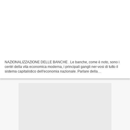
NAZIONALIZZAZIONE DELLE BANCHE . Le banche, come è noto, sono i
centri della vita economica moderna, i principali gangli ner-vosi di tutto il
sistema capitalistico dell'economia nazionale. Parlare della
"regolamentazione della vita economica» ed eludere...