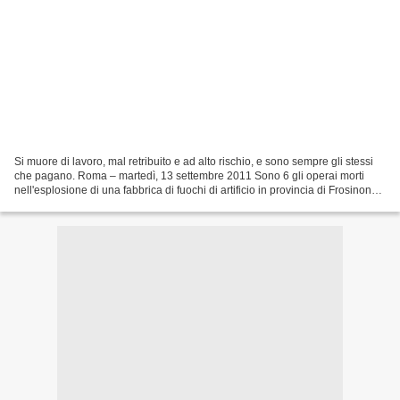
Si muore di lavoro, mal retribuito e ad alto rischio, e sono sempre gli stessi
che pagano. Roma – martedì, 13 settembre 2011 Sono 6 gli operai morti
nell'esplosione di una fabbrica di fuochi di artificio in provincia di Frosinone.
Sono 301 le morti bianche...