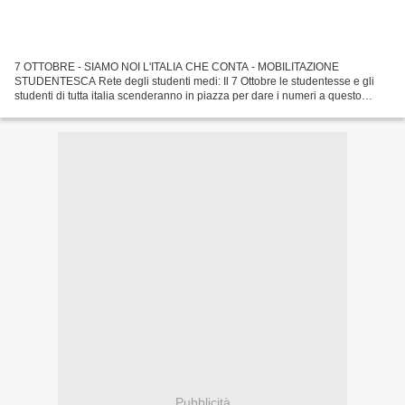
7 OTTOBRE - SIAMO NOI L'ITALIA CHE CONTA - MOBILITAZIONE
STUDENTESCA Rete degli studenti medi: Il 7 Ottobre le studentesse e gli
studenti di tutta italia scenderanno in piazza per dare i numeri a questo
Governo. Siamo stufi di stare in disparte, di sentir...
Pubblicità