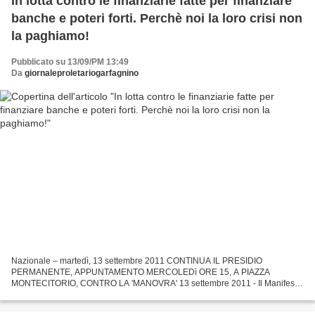
In lotta contro le finanziarie fatte per finanziare
banche e poteri forti. Perchè noi la loro crisi non
la paghiamo!
Pubblicato su 13/09/PM 13:49
Da
giornaleproletariogarfagnino
Nazionale – martedì, 13 settembre 2011 CONTINUA IL PRESIDIO
PERMANENTE, APPUNTAMENTO MERCOLEDì ORE 15, A PIAZZA
MONTECITORIO, CONTRO LA 'MANOVRA' 13 settembre 2011 - Il Manifesto
Presidio permanente. Le tende si sono spostate a Montecitorio di Ylenia...