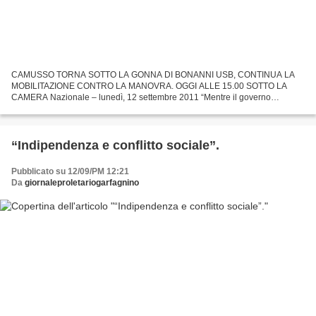
CAMUSSO TORNA SOTTO LA GONNA DI BONANNI USB, CONTINUA LA
MOBILITAZIONE CONTRO LA MANOVRA. OGGI ALLE 15.00 SOTTO LA
CAMERA Nazionale – lunedì, 12 settembre 2011 “Mentre il governo
approfitta della manovra per annullare gran parte del diritto del lavoro,...
“Indipendenza e conflitto sociale”.
Pubblicato su 12/09/PM 12:21
Da
giornaleproletariogarfagnino